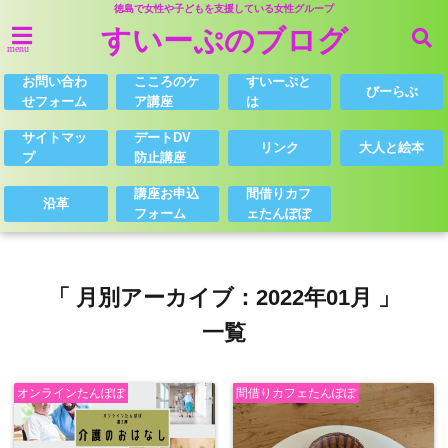
徳島で女性や子どもを支援している女性グループ
すいーぷのブログ
menu
お問い合わ
こころのケ
すいーぷと
びーらぶ
せフォーム
ア講座
は
サイトマッ
デートDV
リンク
大人と絵本
プ
防止講座
講座お申込
間借りカフ
沿革
フォーム
ェたんぽぽ
「 月別アーカイブ：2022年01月 」
一覧
オンラインたんぽぽ
間借りカフェたんぽぽ