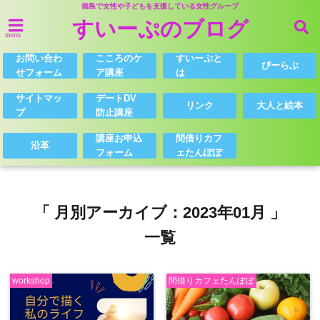
徳島で女性や子どもを支援している女性グループ
すいーぷのブログ
menu
お問い合わ
こころのケ
すいーぷと
びーらぶ
せフォーム
ア講座
は
サイトマッ
デートDV
リンク
大人と絵本
プ
防止講座
講座お申込
間借りカフ
沿革
フォーム
ェたんぽぽ
「 月別アーカイブ：2023年01月 」
一覧
workshop
間借りカフェたんぽぽ