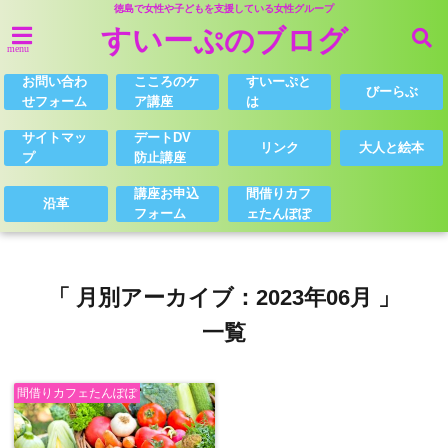
徳島で女性や子どもを支援している女性グループ
すいーぷのブログ
menu
お問い合わ
こころのケ
すいーぷと
びーらぶ
せフォーム
ア講座
は
サイトマッ
デートDV
リンク
大人と絵本
プ
防止講座
講座お申込
間借りカフ
沿革
フォーム
ェたんぽぽ
「 月別アーカイブ：2023年06月 」
一覧
間借りカフェたんぽぽ