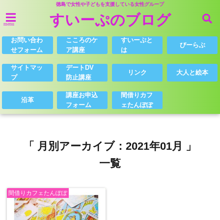
徳島で女性や子どもを支援している女性グループ
すいーぷのブログ
menu
お問い合わ
こころのケ
すいーぷと
びーらぶ
せフォーム
ア講座
は
サイトマッ
デートDV
リンク
大人と絵本
プ
防止講座
講座お申込
間借りカフ
沿革
フォーム
ェたんぽぽ
「 月別アーカイブ：2021年01月 」
一覧
間借りカフェたんぽぽ