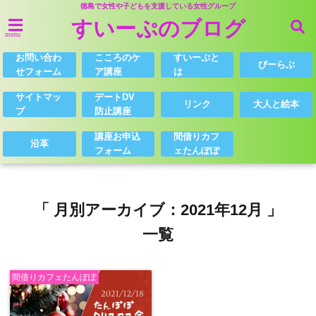
徳島で女性や子どもを支援している女性グループ
すいーぷのブログ
menu
お問い合わ
こころのケ
すいーぷと
びーらぶ
せフォーム
ア講座
は
サイトマッ
デートDV
リンク
大人と絵本
プ
防止講座
講座お申込
間借りカフ
沿革
フォーム
ェたんぽぽ
「 月別アーカイブ：2021年12月 」
一覧
間借りカフェたんぽぽ