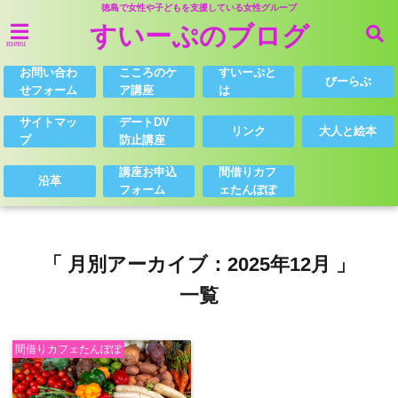
徳島で女性や子どもを支援している女性グループ
すいーぷのブログ
menu
お問い合わ
こころのケ
すいーぷと
びーらぶ
せフォーム
ア講座
は
サイトマッ
デートDV
リンク
大人と絵本
プ
防止講座
講座お申込
間借りカフ
沿革
フォーム
ェたんぽぽ
「 月別アーカイブ：2025年12月 」
一覧
間借りカフェたんぽぽ