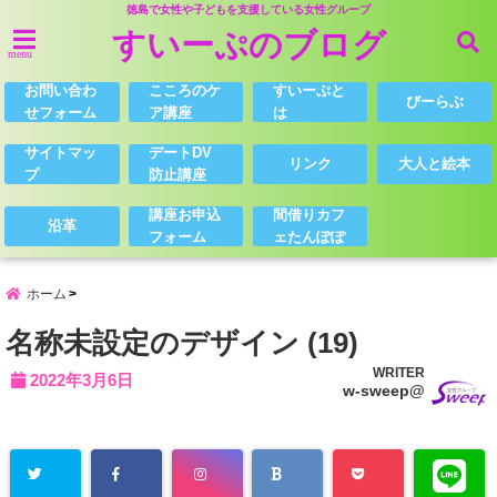
徳島で女性や子どもを支援している女性グループ
すいーぷのブログ
menu
お問い合わ
こころのケ
すいーぷと
びーらぶ
せフォーム
ア講座
は
サイトマッ
デートDV
リンク
大人と絵本
プ
防止講座
講座お申込
間借りカフ
沿革
フォーム
ェたんぽぽ
ホーム
名称未設定のデザイン (19)
WRITER
2022年3月6日
w-sweep@