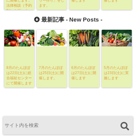
に開催します。
リー作り」をし
催します
催します
法律相談（予約
ます。
制）を行いま
す。
最新記事 -
New Posts
-
8月のたんぽぽ
7月のたんぽぽ
6月のたんぽぽ
5月のたんぽぽ
は22日(土)に総
は25日(土)に開
は27日(土)に開
は23日(土)に実
合福祉センター
催します。
催します
施します
にて開催します