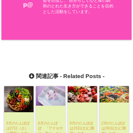
会を目指し、 自分らしく心と体の調
p@
和のとれた生き方ができることを目的
とした活動をしています。
関連記事 -
Related Posts
-
3月のたんぽぽ
6月のたんぽ
6月のたんぽぽ
2月のたんぽぽ
は27日（土）
ぽ 「アクセサ
は15日(土)に開
は28日(土)に開