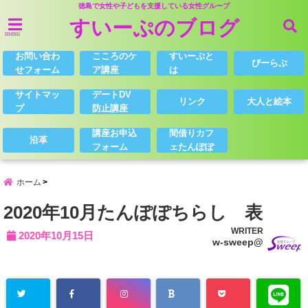
徳島で女性や子どもを支援している女性グループ
すいーぷのブログ
menu
お問い合わ
こころのケ
すいーぷと
びーらぶ
せフォーム
ア講座
は
サイトマッ
デートDV
リンク
大人と絵本
プ
防止講座
講座お申込
間借りカフ
沿革
フォーム
ェたんぽぽ
ホーム
2020年10月たんぽぽちらし 表
WRITER
2020年10月15日
w-sweep@