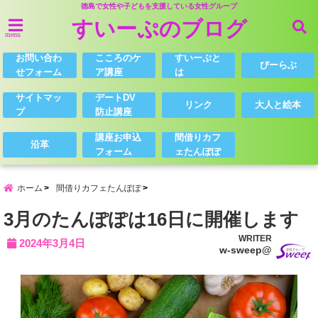
徳島で女性や子どもを支援している女性グループ
すいーぷのブログ
menu
お問い合わ
こころのケ
すいーぷと
びーらぶ
せフォーム
ア講座
は
サイトマッ
デートDV
リンク
大人と絵本
プ
防止講座
講座お申込
間借りカフ
沿革
フォーム
ェたんぽぽ
ホーム
間借りカフェたんぽぽ
3月のたんぽぽは16日に開催します
WRITER
2024年3月4日
w-sweep@