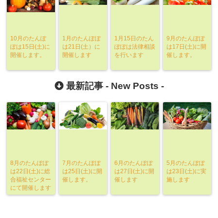
10月のたんぽ
1月のたんぽぽ
1月15日のたん
9月のたんぽぽ
ぽは15日(土)に
は21日(土）に
ぽぽは法律相談
は17日(土)に開
開催します。
開催します
を行います
催します。
最新記事 -
New Posts
-
8月のたんぽぽ
7月のたんぽぽ
6月のたんぽぽ
5月のたんぽぽ
は22日(土)に総
は25日(土)に開
は27日(土)に開
は23日(土)に実
合福祉センター
催します。
催します
施します
にて開催します