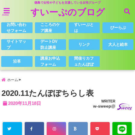
徳島で女性や子どもを支援している女性グループ
すいーぷのブログ
menu
お問い合わ
こころのケ
すいーぷと
びーらぶ
せフォーム
ア講座
は
サイトマッ
デートDV
リンク
大人と絵本
プ
防止講座
講座お申込
間借りカフ
沿革
フォーム
ェたんぽぽ
ホーム
2020.11たんぽぽちらし表
WRITER
2020年11月18日
w-sweep@