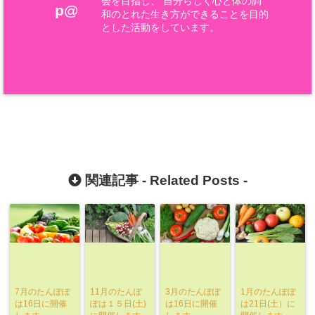
会を目指し、 自分らしく心と体の調
p@
和のとれた生き方ができることを目的
とした活動をしています。
関連記事 -
Related Posts
-
7月のたんぽぽ
11月のたんぽ
3月のたんぽぽ
1月のたんぽぽ
は16日に開催
ぽは１５日(土)
は16日に開催
は21日(土）に