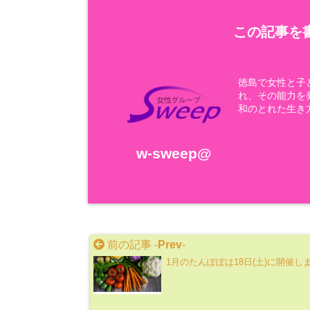
この記事を書
徳島で女性と子
れ、その能力を
和のとれた生き
w-sweep@
前の記事 -
Prev
-
1月のたんぽぽは18日(土)に開催し