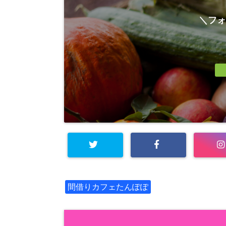
＼フォ
間借りカフェたんぽぽ