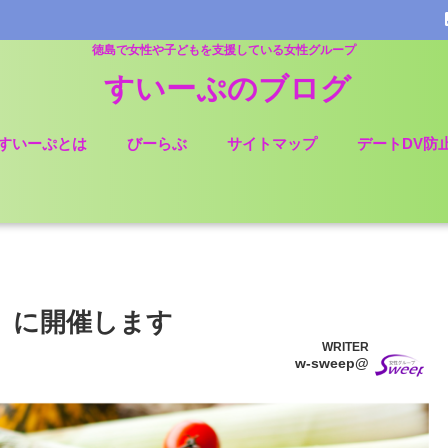
徳島で女性や子どもを支援している女性グループ
すいーぷのブログ
すいーぷとは
びーらぶ
サイトマップ
デートDV防
土）に開催します
WRITER
w-sweep@