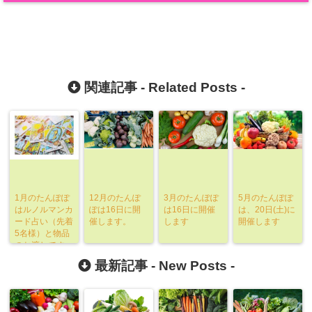
関連記事 -
Related Posts
-
1月のたんぽぽ
12月のたんぽ
3月のたんぽぽ
5月のたんぽぽ
はルノルマンカ
ぽは16日に開
は16日に開催
は、20日(土)に
ード占い（先着
催します。
します
開催します
5名様）と物品
のお渡しです。
定員となりまし
最新記事 -
New Posts
-
た