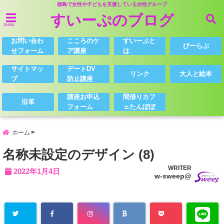
徳島で女性や子どもを支援している女性グループ
すいーぷのブログ
menu
お問い合わ
こころのケ
すいーぷと
びーらぶ
せフォーム
ア講座
は
サイトマッ
デートDV
リンク
大人と絵本
プ
防止講座
講座お申込
間借りカフ
沿革
フォーム
ェたんぽぽ
ホーム
名称未設定のデザイン (8)
WRITER
2022年1月4日
w-sweep@