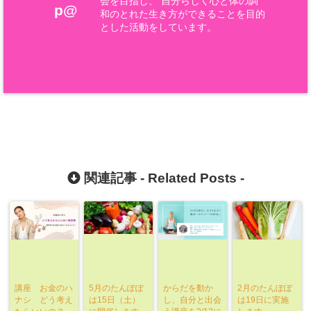
会を目指し、 自分らしく心と体の調
p@
和のとれた生き方ができることを目的
とした活動をしています。
関連記事 -
Related Posts
-
講座 お金のハ
5月のたんぽぽ
からだを動か
2月のたんぽぽ
ナシ どう考え
は15日（土）
し、自分と出会
は19日に実施