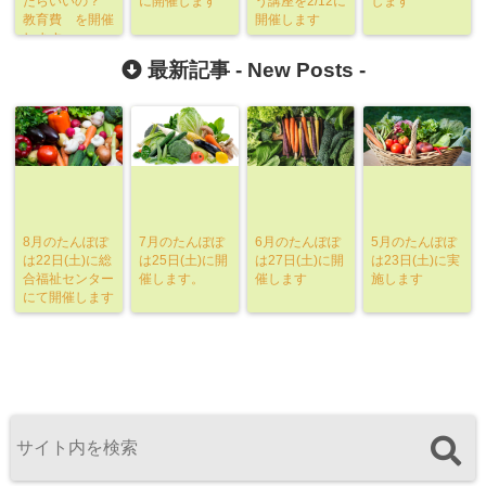
たらいいの？
に開催します
う講座を2/12に
します
教育費 を開催
開催します
します
最新記事 -
New Posts
-
8月のたんぽぽ
7月のたんぽぽ
6月のたんぽぽ
5月のたんぽぽ
は22日(土)に総
は25日(土)に開
は27日(土)に開
は23日(土)に実
合福祉センター
催します。
催します
施します
にて開催します