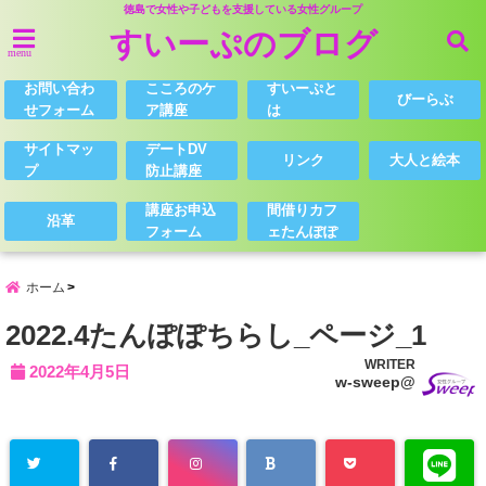
徳島で女性や子どもを支援している女性グループ
すいーぷのブログ
menu
お問い合わ
こころのケ
すいーぷと
びーらぶ
せフォーム
ア講座
は
サイトマッ
デートDV
リンク
大人と絵本
プ
防止講座
講座お申込
間借りカフ
沿革
フォーム
ェたんぽぽ
ホーム
2022.4たんぽぽちらし_ページ_1
WRITER
2022年4月5日
w-sweep@