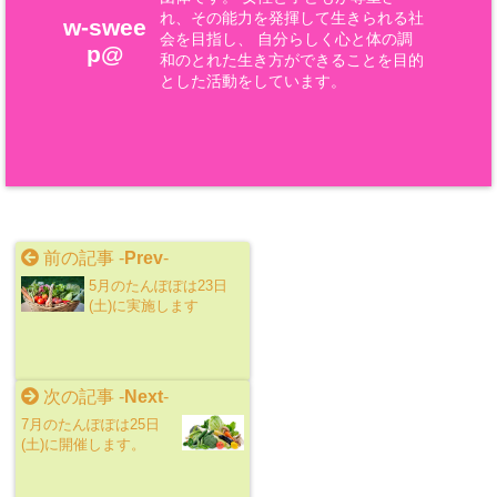
れ、その能力を発揮して生きられる社
w-swee
会を目指し、 自分らしく心と体の調
p@
和のとれた生き方ができることを目的
とした活動をしています。
前の記事 -
Prev
-
5月のたんぽぽは23日
(土)に実施します
次の記事 -
Next
-
7月のたんぽぽは25日
(土)に開催します。