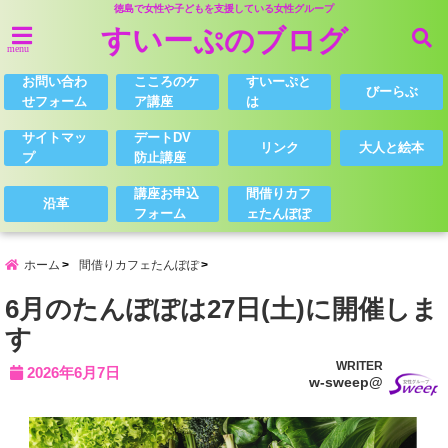
徳島で女性や子どもを支援している女性グループ
すいーぷのブログ
menu
お問い合わ
こころのケ
すいーぷと
びーらぶ
せフォーム
ア講座
は
サイトマッ
デートDV
リンク
大人と絵本
プ
防止講座
講座お申込
間借りカフ
沿革
フォーム
ェたんぽぽ
ホーム
間借りカフェたんぽぽ
6月のたんぽぽは27日(土)に開催しま
す
WRITER
2026年6月7日
w-sweep@