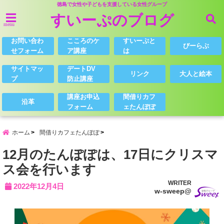
徳島で女性や子どもを支援している女性グループ
すいーぷのブログ
menu
お問い合わ
こころのケ
すいーぷと
びーらぶ
せフォーム
ア講座
は
サイトマッ
デートDV
リンク
大人と絵本
プ
防止講座
講座お申込
間借りカフ
沿革
フォーム
ェたんぽぽ
ホーム
間借りカフェたんぽぽ
12月のたんぽぽは、17日にクリスマ
ス会を行います
WRITER
2022年12月4日
w-sweep@