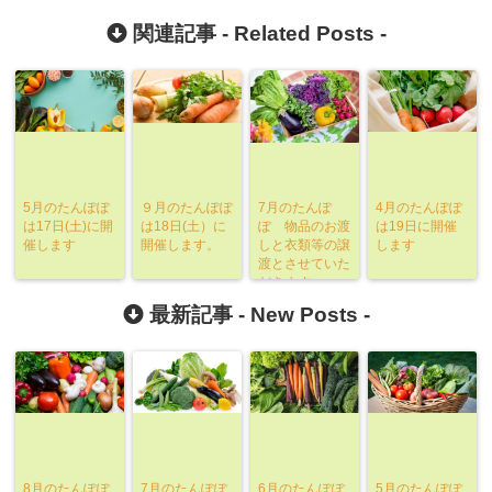
関連記事 -
Related Posts
-
5月のたんぽぽ
９月のたんぽぽ
7月のたんぽ
4月のたんぽぽ
は17日(土)に開
は18日(土）に
ぽ 物品のお渡
は19日に開催
催します
開催します。
しと衣類等の譲
します
渡とさせていた
だきます。
最新記事 -
New Posts
-
8月のたんぽぽ
7月のたんぽぽ
6月のたんぽぽ
5月のたんぽぽ