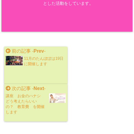
とした活動をしています。
前の記事 -
Prev
-
11月のたんぽぽは19日
に開催します
次の記事 -
Next
-
講座 お金のハナシ
どう考えたらいい
の？ 教育費 を開催
します