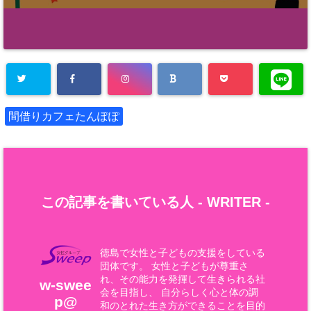
間借りカフェたんぽぽ
この記事を書いている人 -
WRITER
-
徳島で女性と子どもの支援をしている
団体です。 女性と子どもが尊重さ
れ、その能力を発揮して生きられる社
w-swee
会を目指し、 自分らしく心と体の調
p@
和のとれた生き方ができることを目的