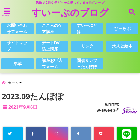
徳島で女性や子どもを支援している女性グループ
すいーぷのブログ
menu
お問い合わ
こころのケ
すいーぷと
びーらぶ
せフォーム
ア講座
は
サイトマッ
デートDV
リンク
大人と絵本
プ
防止講座
講座お申込
間借りカフ
沿革
フォーム
ェたんぽぽ
ホーム
2023.09たんぽぽ
WRITER
2023年9月6日
w-sweep@