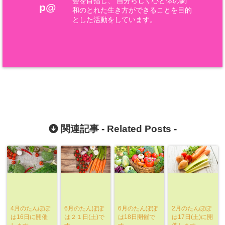
会を目指し、 自分らしく心と体の調
p@
和のとれた生き方ができることを目的
とした活動をしています。
関連記事 -
Related Posts
-
4月のたんぽぽ
6月のたんぽぽ
6月のたんぽぽ
2月のたんぽぽ
は16日に開催
は２１日(土)で
は18日開催で
は17日(土)に開