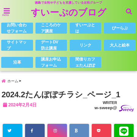
徳島で女性や子どもを支援している女性グループ
すいーぷのブログ
menu
お問い合わ
こころのケ
すいーぷと
びーらぶ
せフォーム
ア講座
は
サイトマッ
デートDV
リンク
大人と絵本
プ
防止講座
講座お申込
間借りカフ
沿革
フォーム
ェたんぽぽ
ホーム
2024.2たんぽぽチラシ_ページ_1
WRITER
2024年2月4日
w-sweep@