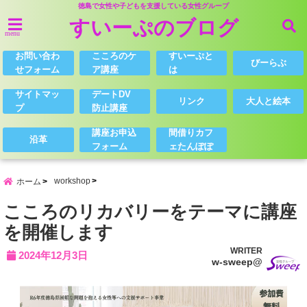
徳島で女性や子どもを支援している女性グループ
すいーぷのブログ
menu
お問い合わ
こころのケ
すいーぷと
びーらぶ
せフォーム
ア講座
は
サイトマッ
デートDV
リンク
大人と絵本
プ
防止講座
講座お申込
間借りカフ
沿革
フォーム
ェたんぽぽ
workshop
ホーム
こころのリカバリーをテーマに講座
を開催します
WRITER
2024年12月3日
w-sweep@