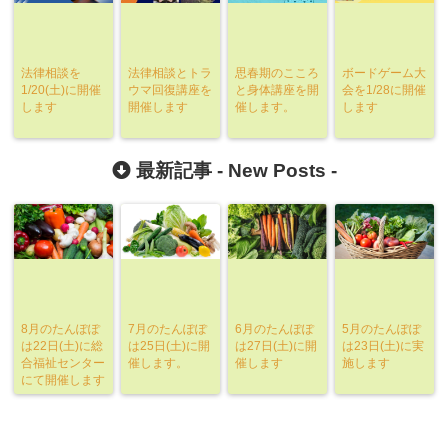
法律相談を
法律相談とトラ
思春期のこころ
ボードゲーム大
1/20(土)に開催
ウマ回復講座を
と身体講座を開
会を1/28に開催
します
開催します
催します。
します
最新記事 -
New Posts
-
8月のたんぽぽ
7月のたんぽぽ
6月のたんぽぽ
5月のたんぽぽ
は22日(土)に総
は25日(土)に開
は27日(土)に開
は23日(土)に実
合福祉センター
催します。
催します
施します
にて開催します