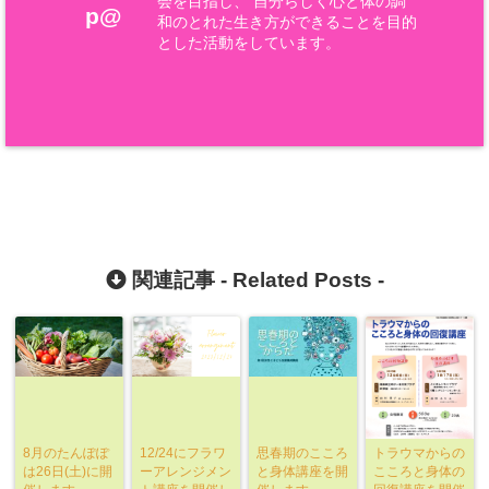
会を目指し、 自分らしく心と体の調
p@
和のとれた生き方ができることを目的
とした活動をしています。
関連記事 -
Related Posts
-
8月のたんぽぽ
12/24にフラワ
思春期のこころ
トラウマからの
は26日(土)に開
ーアレンジメン
と身体講座を開
こころと身体の