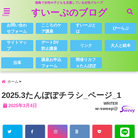
徳島で女性や子どもを支援している女性グループ
すいーぷのブログ
menu
お問い合わ
こころのケ
すいーぷと
びーらぶ
せフォーム
ア講座
は
サイトマッ
デートDV
リンク
大人と絵本
プ
防止講座
講座お申込
間借りカフ
沿革
フォーム
ェたんぽぽ
ホーム
2025.3たんぽぽチラシ_ページ_1
WRITER
2025年3月4日
w-sweep@