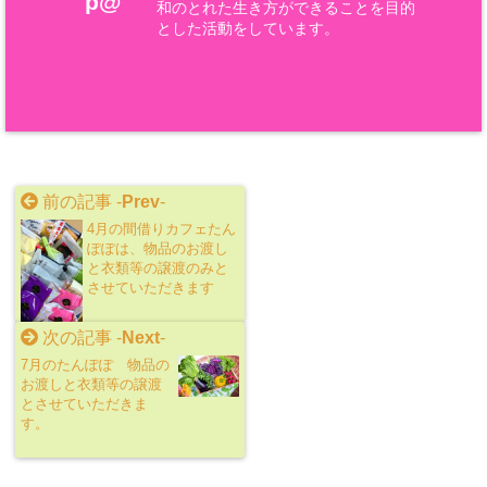
p@
和のとれた生き方ができることを目的
とした活動をしています。
前の記事 -
Prev
-
4月の間借りカフェたん
ぽぽは、物品のお渡し
と衣類等の譲渡のみと
させていただきます
次の記事 -
Next
-
7月のたんぽぽ 物品の
お渡しと衣類等の譲渡
とさせていただきま
す。