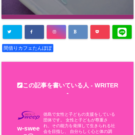
間借りカフェたんぽぽ
この記事を書いている人 -
WRITER
-
徳島で女性と子どもの支援をしている
団体です。 女性と子どもが尊重さ
れ、その能力を発揮して生きられる社
w-swee
会を目指し、 自分らしく心と体の調