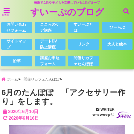
徳島で女性や子どもを支援している女性グループ
すいーぷのブログ
menu
お問い合わ
こころのケ
すいーぷと
びーらぶ
せフォーム
ア講座
は
サイトマッ
デートDV
リンク
大人と絵本
プ
防止講座
講座お申込
間借りカフ
沿革
フォーム
ェたんぽぽ
ホーム
間借りカフェたんぽぽ
6月のたんぽぽ 「アクセサリー作
り」をします。
WRITER
2020年6月10日
w-sweep@
2020年6月16日