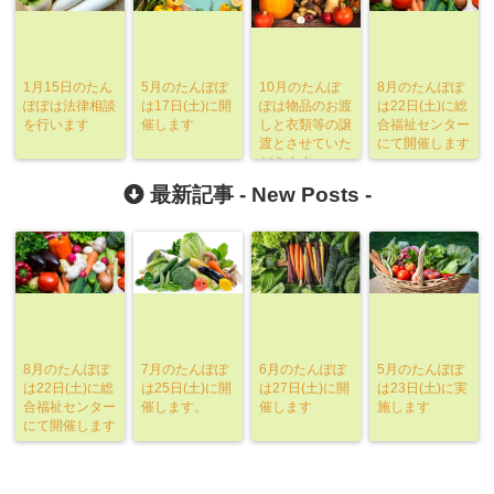
1月15日のたん
5月のたんぽぽ
10月のたんぽ
8月のたんぽぽ
ぽぽは法律相談
は17日(土)に開
ぽは物品のお渡
は22日(土)に総
を行います
催します
しと衣類等の譲
合福祉センター
渡とさせていた
にて開催します
だきます。
最新記事 -
New Posts
-
8月のたんぽぽ
7月のたんぽぽ
6月のたんぽぽ
5月のたんぽぽ
は22日(土)に総
は25日(土)に開
は27日(土)に開
は23日(土)に実
合福祉センター
催します。
催します
施します
にて開催します