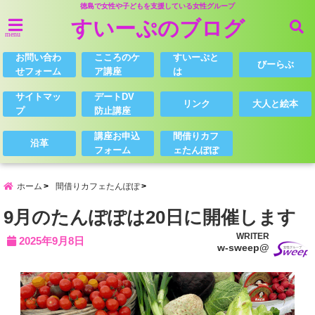
徳島で女性や子どもを支援している女性グループ
すいーぷのブログ
menu
お問い合わ
こころのケ
すいーぷと
びーらぶ
せフォーム
ア講座
は
サイトマッ
デートDV
リンク
大人と絵本
プ
防止講座
講座お申込
間借りカフ
沿革
フォーム
ェたんぽぽ
ホーム
間借りカフェたんぽぽ
9月のたんぽぽは20日に開催します
WRITER
2025年9月8日
w-sweep@