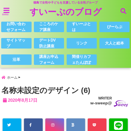
徳島で女性や子どもを支援している女性グループ
すいーぷのブログ
menu
お問い合わ
こころのケ
すいーぷと
びーらぶ
せフォーム
ア講座
は
サイトマッ
デートDV
リンク
大人と絵本
プ
防止講座
講座お申込
間借りカフ
沿革
フォーム
ェたんぽぽ
ホーム
名称未設定のデザイン (6)
WRITER
2020年8月17日
w-sweep@