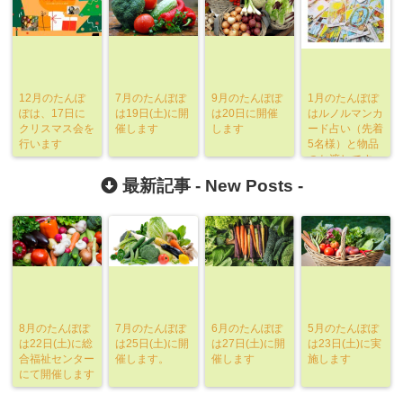
12月のたんぽ
7月のたんぽぽ
9月のたんぽぽ
1月のたんぽぽ
ぽは、17日に
は19日(土)に開
は20日に開催
はルノルマンカ
クリスマス会を
催します
します
ード占い（先着
行います
5名様）と物品
のお渡しです。
定員となりまし
最新記事 -
New Posts
-
た
8月のたんぽぽ
7月のたんぽぽ
6月のたんぽぽ
5月のたんぽぽ
は22日(土)に総
は25日(土)に開
は27日(土)に開
は23日(土)に実
合福祉センター
催します。
催します
施します
にて開催します