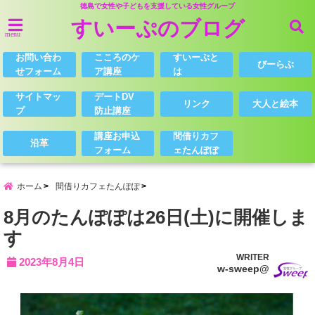
徳島で女性や子どもを支援している女性グループ
すいーぷのブログ
menu
お問い合わ
こころのケ
すいーぷと
びーらぶ
せフォーム
ア講座
は
サイトマッ
デートDV
リンク
大人と絵本
プ
防止講座
講座お申込
間借りカフ
沿革
フォーム
ェたんぽぽ
ホーム
間借りカフェたんぽぽ
8月のたんぽぽは26日(土)に開催しま
す
WRITER
2023年8月4日
w-sweep@