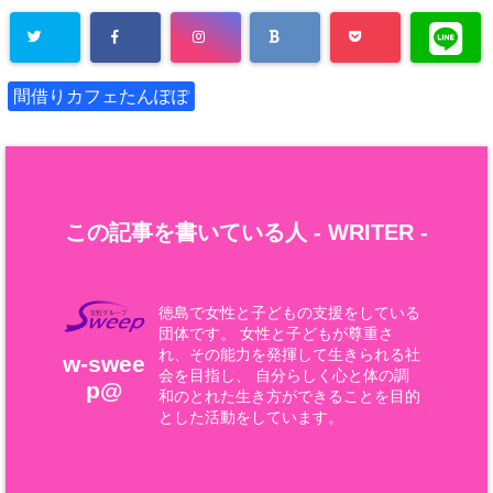
間借りカフェたんぽぽ
この記事を書いている人 -
WRITER
-
徳島で女性と子どもの支援をしている
団体です。 女性と子どもが尊重さ
れ、その能力を発揮して生きられる社
w-swee
会を目指し、 自分らしく心と体の調
p@
和のとれた生き方ができることを目的
とした活動をしています。