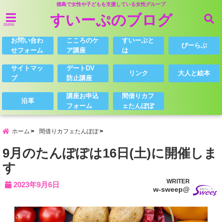
徳島で女性や子どもを支援している女性グループ
すいーぷのブログ
menu
お問い合わ
こころのケ
すいーぷと
びーらぶ
せフォーム
ア講座
は
サイトマッ
デートDV
リンク
大人と絵本
プ
防止講座
講座お申込
間借りカフ
沿革
フォーム
ェたんぽぽ
ホーム
間借りカフェたんぽぽ
9月のたんぽぽは16日(土)に開催しま
す
WRITER
2023年9月6日
w-sweep@