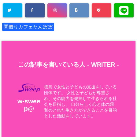
間借りカフェたんぽぽ
この記事を書いている人 -
WRITER
-
徳島で女性と子どもの支援をしている
団体です。 女性と子どもが尊重さ
れ、その能力を発揮して生きられる社
w-swee
会を目指し、 自分らしく心と体の調
p@
和のとれた生き方ができることを目的
とした活動をしています。