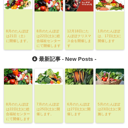
8月のたんぽぽ
8月のたんぽぽ
12月18日にた
1月のたんぽぽ
は21日（土）
は22日(土)に総
んぽぽクリスマ
は、17日(土)に
に開催します。
合福祉センター
ス会を開催しま
開催します
にて開催します
す
最新記事 -
New Posts
-
8月のたんぽぽ
7月のたんぽぽ
6月のたんぽぽ
5月のたんぽぽ
は22日(土)に総
は25日(土)に開
は27日(土)に開
は23日(土)に実
合福祉センター
催します。
催します
施します
にて開催します