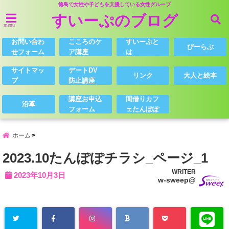
徳島で女性や子どもを支援している女性グループ
すいーぷのブログ
menu
お問い合わ
こころのケ
すいーぷと
びーらぶ
せフォーム
ア講座
は
サイトマッ
デートDV
リンク
大人と絵本
プ
防止講座
講座お申込
間借りカフ
沿革
フォーム
ェたんぽぽ
ホーム
2023.10たんぽぽチラシ_ページ_1
WRITER
2023年10月3日
w-sweep@