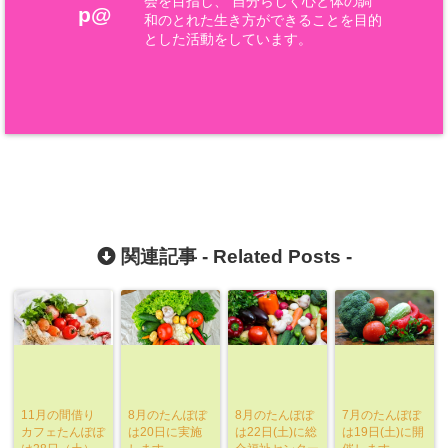
会を目指し、 自分らしく心と体の調
p@
和のとれた生き方ができることを目的
とした活動をしています。
関連記事 -
Related Posts
-
11月の間借り
8月のたんぽぽ
8月のたんぽぽ
7月のたんぽぽ
カフェたんぽぽ
は20日に実施
は22日(土)に総
は19日(土)に開