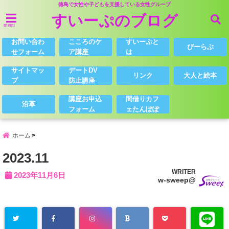
徳島で女性や子どもを支援している女性グループ
すいーぷのブログ
menu
お問い合わ
こころのケ
すいーぷと
びーらぶ
せフォーム
ア講座
は
サイトマッ
デートDV
リンク
大人と絵本
プ
防止講座
講座お申込
間借りカフ
沿革
フォーム
ェたんぽぽ
ホーム
2023.11
WRITER
2023年11月6日
w-sweep@