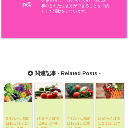
会を目指し、 自分らしく心と体の調
p@
和のとれた生き方ができることを目的
とした活動をしています。
関連記事 -
Related Posts
-
3月のたんぽぽ
8月のたんぽぽ
7月のたんぽぽ
6月のたんぽぽ
は18日(土）に
は16日に開催
は19日(土)に開
は２１日(土)で