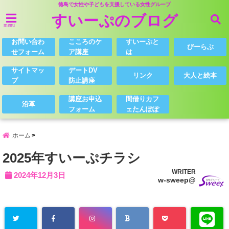
徳島で女性や子どもを支援している女性グループ
すいーぷのブログ
menu
お問い合わ
こころのケ
すいーぷと
びーらぶ
せフォーム
ア講座
は
サイトマッ
デートDV
リンク
大人と絵本
プ
防止講座
講座お申込
間借りカフ
沿革
フォーム
ェたんぽぽ
ホーム
2025年すいーぷチラシ
WRITER
2024年12月3日
w-sweep@