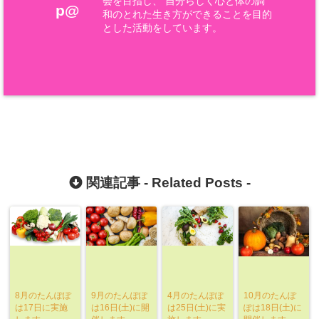
会を目指し、 自分らしく心と体の調
p@
和のとれた生き方ができることを目的
とした活動をしています。
関連記事 -
Related Posts
-
8月のたんぽぽ
9月のたんぽぽ
4月のたんぽぽ
10月のたんぽ
は17日に実施
は16日(土)に開
は25日(土)に実
ぽは18日(土)に