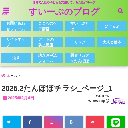
徳島で女性や子どもを支援している女性グループ
すいーぷのブログ
menu
お問い合わ
こころのケ
すいーぷと
びーらぶ
せフォーム
ア講座
は
サイトマッ
デートDV
リンク
大人と絵本
プ
防止講座
講座お申込
間借りカフ
沿革
フォーム
ェたんぽぽ
ホーム
2025.2たんぽぽチラシ_ページ_1
WRITER
2025年2月4日
w-sweep@