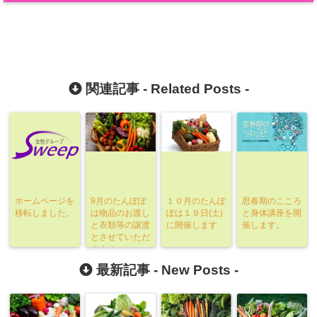
関連記事 -
Related Posts
-
ホームページを
9月のたんぽぽ
１０月のたんぽ
思春期のこころ
移転しました。
は物品のお渡し
ぽは１９日(土)
と身体講座を開
と衣類等の譲渡
に開催します
催します。
とさせていただ
きます
最新記事 -
New Posts
-