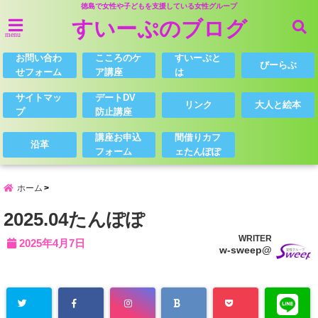
徳島で女性や子どもを支援している女性グループ
すいーぷのブログ
menu
お問い合わ
こころのケ
すいーぷと
びーらぶ
せフォーム
ア講座
は
サイトマッ
デートDV
リンク
大人と絵本
プ
防止講座
講座お申込
間借りカフ
沿革
フォーム
ェたんぽぽ
ホーム
2025.04たんぽぽ
WRITER
2025年4月7日
w-sweep@