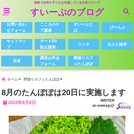
徳島で女性や子どもを支援している女性グループ
すいーぷのブログ
menu
お問い合わ
こころのケ
すいーぷと
びーらぶ
せフォーム
ア講座
は
サイトマッ
デートDV
リンク
大人と絵本
プ
防止講座
講座お申込
間借りカフ
沿革
フォーム
ェたんぽぽ
ホーム
間借りカフェたんぽぽ
8月のたんぽぽは20日に実施します
WRITER
2022年8月6日
w-sweep@