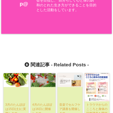
会を目指し、 自分らしく心と体の調
p@
和のとれた生き方ができることを目的
とした活動をしています。
関連記事 -
Related Posts
-
3月のたんぽぽ
4月のたんぽぽ
音楽でセルフケ
トラウマからの
は15日(土)に実
は16日に開催
ア講座を開催し
こころと身体の