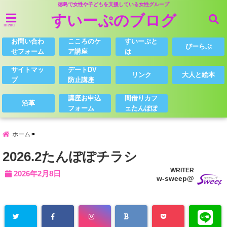
徳島で女性や子どもを支援している女性グループ
すいーぷのブログ
menu
お問い合わ
こころのケ
すいーぷと
びーらぶ
せフォーム
ア講座
は
サイトマッ
デートDV
リンク
大人と絵本
プ
防止講座
講座お申込
間借りカフ
沿革
フォーム
ェたんぽぽ
ホーム
2026.2たんぽぽチラシ
WRITER
2026年2月8日
w-sweep@