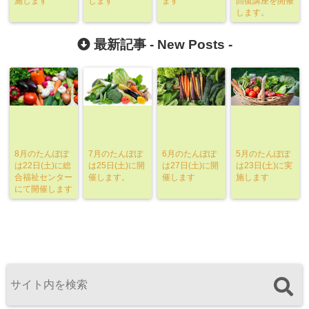
施します
します
ます
回復講座を開催
します。
最新記事 -
New Posts
-
8月のたんぽぽ
7月のたんぽぽ
6月のたんぽぽ
5月のたんぽぽ
は22日(土)に総
は25日(土)に開
は27日(土)に開
は23日(土)に実
合福祉センター
催します。
催します
施します
にて開催します