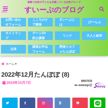
徳島で女性や子どもを支援している女性グループ
すいーぷのブログ
menu
お問い合わ
こころのケ
すいーぷと
びーらぶ
せフォーム
ア講座
は
サイトマッ
デートDV
リンク
大人と絵本
プ
防止講座
講座お申込
間借りカフ
沿革
フォーム
ェたんぽぽ
ホーム
2022年12月たんぽぽ (8)
WRITER
2024年10月7日
w-sweep@