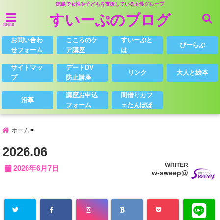
徳島で女性や子どもを支援している女性グループ
すいーぷのブログ
menu
お問い合わ
こころのケ
すいーぷと
びーらぶ
せフォーム
ア講座
は
サイトマッ
デートDV
リンク
大人と絵本
プ
防止講座
講座お申込
間借りカフ
沿革
フォーム
ェたんぽぽ
ホーム
2026.06
WRITER
2026年6月7日
w-sweep@