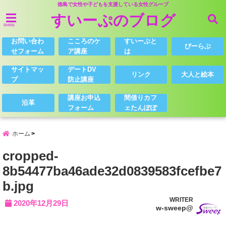
徳島で女性や子どもを支援している女性グループ
すいーぷのブログ
menu
お問い合わ
こころのケ
すいーぷと
びーらぶ
せフォーム
ア講座
は
サイトマッ
デートDV
リンク
大人と絵本
プ
防止講座
講座お申込
間借りカフ
沿革
フォーム
ェたんぽぽ
ホーム
cropped-
8b54477ba46ade32d0839583fcefbe7
b.jpg
WRITER
2020年12月29日
w-sweep@