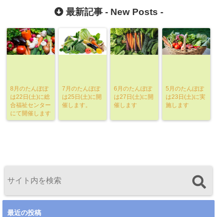
最新記事 -
New Posts
-
8月のたんぽぽ
7月のたんぽぽ
6月のたんぽぽ
5月のたんぽぽ
は22日(土)に総
は25日(土)に開
は27日(土)に開
は23日(土)に実
合福祉センター
催します。
催します
施します
にて開催します
最近の投稿