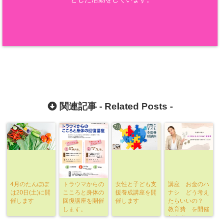
関連記事 -
Related Posts
-
4月のたんぽぽ
トラウマからの
女性と子ども支
講座 お金のハ
は20日(土)に開
こころと身体の
援養成講座を開
ナシ どう考え
催します
回復講座を開催
催します
たらいいの？
します。
教育費 を開催
します